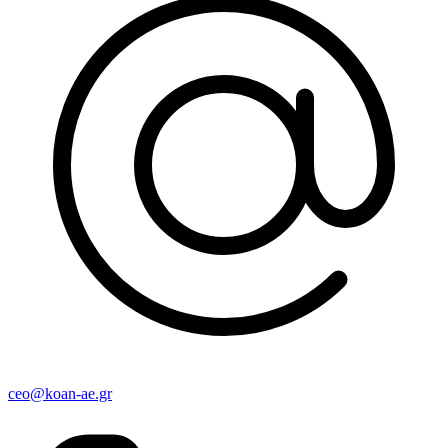
ceo@koan-ae.gr