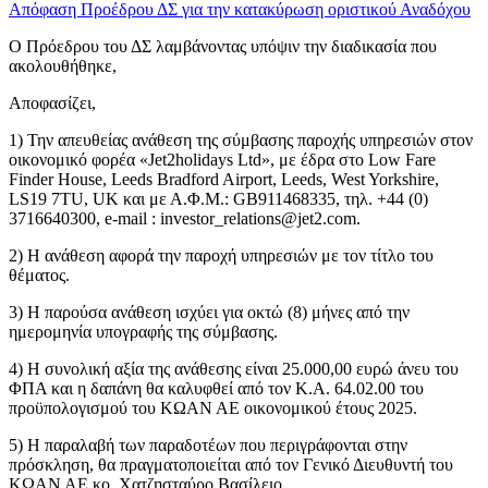
Απόφαση Προέδρου ΔΣ για την κατακύρωση οριστικού Αναδόχου
Ο Πρόεδρου του ΔΣ λαμβάνοντας υπόψιν την διαδικασία που
ακολουθήθηκε,
Αποφασίζει,
1) Την απευθείας ανάθεση της σύμβασης παροχής υπηρεσιών στον
οικονομικό φορέα «Jet2holidays Ltd», με έδρα στο Low Fare
Finder House, Leeds Bradford Airport, Leeds, West Yorkshire,
LS19 7TU, UK και με Α.Φ.Μ.: GB911468335, τηλ. +44 (0)
3716640300, e-mail :
investor_relations@jet2.com
.
2) Η ανάθεση αφορά την παροχή υπηρεσιών με τον τίτλο του
θέματος.
3) Η παρούσα ανάθεση ισχύει για οκτώ (8) μήνες από την
ημερομηνία υπογραφής της σύμβασης.
4) Η συνολική αξία της ανάθεσης είναι 25.000,00 ευρώ άνευ του
ΦΠΑ και η δαπάνη θα καλυφθεί από τον Κ.Α. 64.02.00 του
προϋπολογισμού του ΚΩΑΝ ΑΕ οικονομικού έτους 2025.
5) Η παραλαβή των παραδοτέων που περιγράφονται στην
πρόσκληση, θα πραγματοποιείται από τον Γενικό Διευθυντή του
ΚΩΑΝ ΑΕ κο. Χατζησταύρο Βασίλειο.