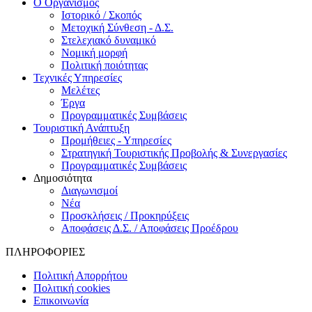
Ο Οργανισμός
Ιστορικό / Σκοπός
Μετοχική Σύνθεση - Δ.Σ.
Στελεχιακό δυναμικό
Νομική μορφή
Πολιτική ποιότητας
Τεχνικές Υπηρεσίες
Μελέτες
Έργα
Προγραμματικές Συμβάσεις
Τουριστική Ανάπτυξη
Προμήθειες - Υπηρεσίες
Στρατηγική Τουριστικής Προβολής & Συνεργασίες
Προγραμματικές Συμβάσεις
Δημοσιότητα
Διαγωνισμοί
Νέα
Προσκλήσεις / Προκηρύξεις
Αποφάσεις Δ.Σ. / Αποφάσεις Προέδρου
ΠΛΗΡΟΦΟΡΙΕΣ
Πολιτική Απορρήτου
Πολιτική cookies
Επικοινωνία