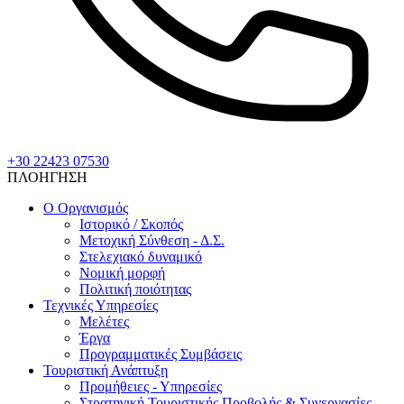
+30 22423 07530
ΠΛΟΗΓΗΣΗ
Ο Οργανισμός
Ιστορικό / Σκοπός
Μετοχική Σύνθεση - Δ.Σ.
Στελεχιακό δυναμικό
Νομική μορφή
Πολιτική ποιότητας
Τεχνικές Υπηρεσίες
Μελέτες
Έργα
Προγραμματικές Συμβάσεις
Τουριστική Ανάπτυξη
Προμήθειες - Υπηρεσίες
Στρατηγική Τουριστικής Προβολής & Συνεργασίες