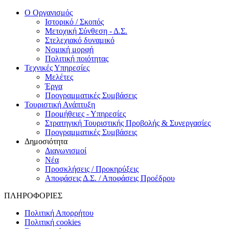
Ο Οργανισμός
Ιστορικό / Σκοπός
Μετοχική Σύνθεση - Δ.Σ.
Στελεχιακό δυναμικό
Νομική μορφή
Πολιτική ποιότητας
Τεχνικές Υπηρεσίες
Μελέτες
Έργα
Προγραμματικές Συμβάσεις
Τουριστική Ανάπτυξη
Προμήθειες - Υπηρεσίες
Στρατηγική Τουριστικής Προβολής & Συνεργασίες
Προγραμματικές Συμβάσεις
Δημοσιότητα
Διαγωνισμοί
Νέα
Προσκλήσεις / Προκηρύξεις
Αποφάσεις Δ.Σ. / Αποφάσεις Προέδρου
ΠΛΗΡΟΦΟΡΙΕΣ
Πολιτική Απορρήτου
Πολιτική cookies