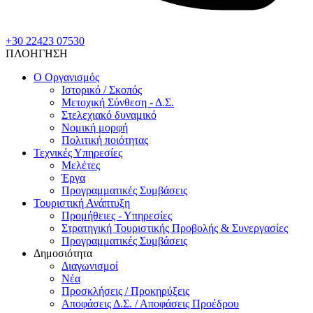
+30 22423 07530
ΠΛΟΗΓΗΣΗ
Ο Οργανισμός
Ιστορικό / Σκοπός
Μετοχική Σύνθεση - Δ.Σ.
Στελεχιακό δυναμικό
Νομική μορφή
Πολιτική ποιότητας
Τεχνικές Υπηρεσίες
Μελέτες
Έργα
Προγραμματικές Συμβάσεις
Τουριστική Ανάπτυξη
Προμήθειες - Υπηρεσίες
Στρατηγική Τουριστικής Προβολής & Συνεργασίες
Προγραμματικές Συμβάσεις
Δημοσιότητα
Διαγωνισμοί
Νέα
Προσκλήσεις / Προκηρύξεις
Αποφάσεις Δ.Σ. / Αποφάσεις Προέδρου