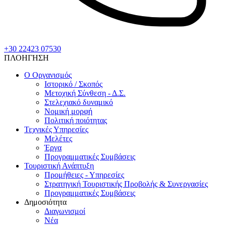
+30 22423 07530
ΠΛΟΗΓΗΣΗ
Ο Οργανισμός
Ιστορικό / Σκοπός
Μετοχική Σύνθεση - Δ.Σ.
Στελεχιακό δυναμικό
Νομική μορφή
Πολιτική ποιότητας
Τεχνικές Υπηρεσίες
Μελέτες
Έργα
Προγραμματικές Συμβάσεις
Τουριστική Ανάπτυξη
Προμήθειες - Υπηρεσίες
Στρατηγική Τουριστικής Προβολής & Συνεργασίες
Προγραμματικές Συμβάσεις
Δημοσιότητα
Διαγωνισμοί
Νέα