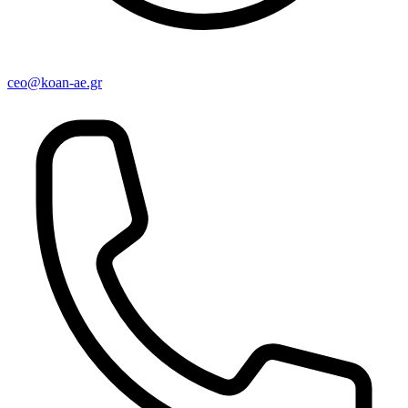
ceo@koan-ae.gr