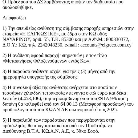
Ο Πρόεδρου του ΔΣ λαμβάνοντας υπόψιν την διαδικασία που
ακολουθήθηκε,
Αποφασίζει
1) Την απευθείας ανάθεση της σύμβασης παροχής υπηρεσιών στην
εταιρεία «H EΛΓΚΩΣ ΙΚΕ», με έδρα στην ΚΩ οδός
ΝΑΥΑΡΙΝΟΥ, αριθ. 55, Τ.Κ. 85300 και με Α.Φ.Μ.: 800830372,
Δ.Ο.Υ.: ΚΩ, τηλ. 2242048230, e-mail :
accounts@elgreco.com.cy
2) Η ανάθεση αφορά παροχή υπηρεσιών με τον τίτλο
«Μετακινήσεις Φιλοξενούμενων εντός Κω».
3) Η παρούσα ανάθεση ισχύει για τρεις (3) μήνες από την
ημερομηνία υπογραφής της σύμβασης.
4) Η συνολική αξία της ανάθεσης ανέρχεται στο ποσό των
τεσσάρων χιλιάδων τετρακοσίων πενήντα οκτώ ευρώ και δέκα
λεπτών (4.458,10€), συμπεριλαμβανομένου του ΦΠΑ 9% και η
δαπάνη θα καλυφθεί από τον 64.00.13 (Μεταφορά προσώπων) του
προϋπολογισμού του ΚΩΑΝ ΑΕ οικονομικού έτους 2025.
5) Η παραλαβή των παραδοτέων που περιγράφονται στην
πρόσκληση, θα πραγματοποιείται από τον Προϊστάμενο
Διεύθυνσης Β.Τ.Α. ΚΩ.Α.Ν. Α.Ε, κ. Νίκο Σοφό.