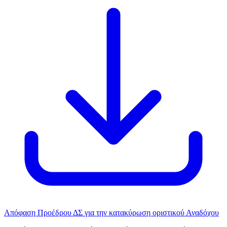
Απόφαση Προέδρου ΔΣ για την κατακύρωση οριστικού Αναδόχου