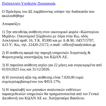
Πρόσκληση Υποβολής Προσφοράς
Ο Πρόεδρος του ΔΣ λαμβάνοντας υπόψιν την διαδικασία που
ακολουθήθηκε
Αποφασίζει:
1) Την απευθείας ανάθεση στον οικονομικό φορέα «Κώστογλου
Μιχάλη», Οικονομικό Σύμβουλο με έδρα στην Κω, οδός
Ασκληπιού αριθ. 16, Τ.Κ. 85300 και με Α.Φ.Μ.: 045715707,
Δ.Ο.Υ.: Κω, τηλ. 22420-23172, e-mail :
office@analysiskos.gr
.
2) Η ανάθεση αφορά την παροχή υπηρεσιών Λογιστικής &
Φοροτεχνικής υποστήριξης του ΚΩΑΝ ΑΕ.
3) Η παρούσα ανάθεση ισχύει για 22 μήνες και συγκεκριμένα από
01/03/2025 έως και 31/12/2026.
4) Η συνολική αξία της ανάθεσης είναι 7.020,00 ευρώ
συμπεριλαμβανομένου του ΦΠΑ 17%.
5) Η παραλαβή των μηνιαίων αναλυτικών εκθέσεων
παρασχεθεισών υπηρεσιών θα πραγματοποιείται από τον Γενικό
Διευθυντή του ΚΩΑΝ ΑΕ κο. Χατζησταύρο Βασίλειο.