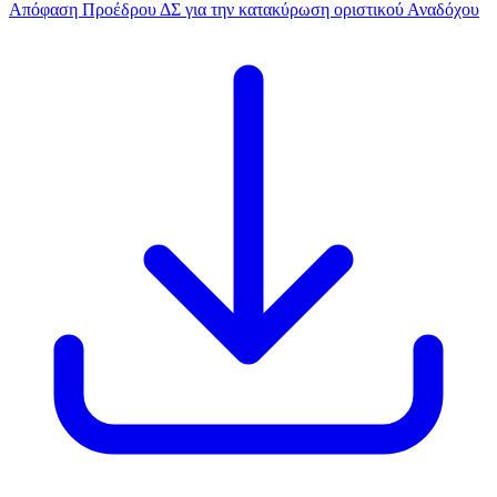
Απόφαση Προέδρου ΔΣ για την κατακύρωση οριστικού Αναδόχου