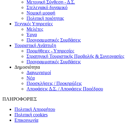
Μετοχική Σύνθεση - Δ.Σ.
Στελεχιακό δυναμικό
Νομική μορφή
Πολιτική ποιότητας
Τεχνικές Υπηρεσίες
Μελέτες
Έργα
Προγραμματικές Συμβάσεις
Τουριστική Ανάπτυξη
Προμήθειες - Υπηρεσίες
Στρατηγική Τουριστικής Προβολής & Συνεργασίες
Προγραμματικές Συμβάσεις
Δημοσιότητα
Διαγωνισμοί
Νέα
Προσκλήσεις / Προκηρύξεις
Αποφάσεις Δ.Σ. / Αποφάσεις Προέδρου
ΠΛΗΡΟΦΟΡΙΕΣ
Πολιτική Απορρήτου
Πολιτική cookies
Επικοινωνία