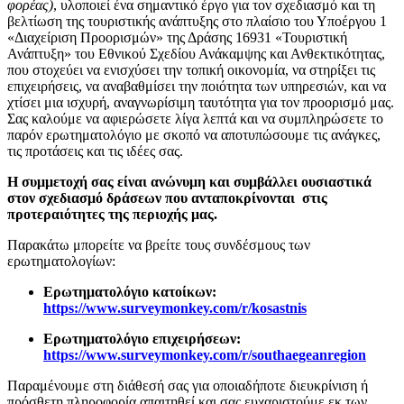
φορέας)
, υλοποιεί ένα σημαντικό έργο για τον σχεδιασμό και τη
βελτίωση της τουριστικής ανάπτυξης στο πλαίσιο του Υποέργου 1
«Διαχείριση Προορισμών» της Δράσης 16931 «Τουριστική
Ανάπτυξη» του Εθνικού Σχεδίου Ανάκαμψης και Ανθεκτικότητας,
που στοχεύει να ενισχύσει την τοπική οικονομία, να στηρίξει τις
επιχειρήσεις, να αναβαθμίσει την ποιότητα των υπηρεσιών, και να
χτίσει μια ισχυρή, αναγνωρίσιμη ταυτότητα για τον προορισμό μας.
Σας καλούμε να αφιερώσετε λίγα λεπτά και να συμπληρώσετε το
παρόν ερωτηματολόγιο με σκοπό να αποτυπώσουμε τις ανάγκες,
τις προτάσεις και τις ιδέες σας.
Η συμμετοχή σας είναι ανώνυμη και συμβάλλει ουσιαστικά
στον σχεδιασμό δράσεων που ανταποκρίνονται στις
προτεραιότητες της περιοχής μας.
Παρακάτω μπορείτε να βρείτε τους συνδέσμους των
ερωτηματολογίων:
Ερωτηματολόγιο κατοίκων:
https://www.surveymonkey.com/r/kosastnis
Ερωτηματολόγιο επιχειρήσεων:
https://www.surveymonkey.com/r/southaegeanregion
Παραμένουμε στη διάθεσή σας για οποιαδήποτε διευκρίνιση ή
πρόσθετη πληροφορία απαιτηθεί και σας ευχαριστούμε εκ των